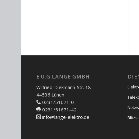
E.U.G.LANGE GMBH
DIE
Wilfried-Diekmann-Str. 18
Elekt
44536 Lünen
Telek
0231/51671-0
Netzw
0231/51671-42
info@lange-elektro.de
Blitz